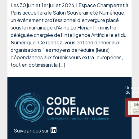
Les 30 juin et 1er juillet 2026, l’Espace Champerret à
Paris accueillera le Salon Souveraineté Numérique,
un événement professionnel d’envergure placé
sous le marrainage d’Anne Le Hénanff, ministre
déléguée chargée de l’Intelligence Artificielle et du
Numérique. Ce rendez-vous entend donner aux
organisations “les moyens de réduire [leurs]
dépendances aux fournisseurs extra-européens,
tout en optimisant la […]
Une pu
du gro
Suivez nous sur