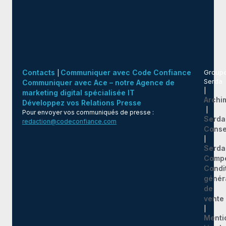
Contacts
Communiquer avec Code Confiance
Group
|
Serda
Communiquer avec Ace – notre Agence de
|
marketing digital spécialisée IT
Archi
Développez vos Relations Presse
|
Pour envoyer vos communiqués de presse :
Serda
redaction@codeconfiance.com
Conse
|
Serda
Comp
Condi
génér
de
vente
|
Menti