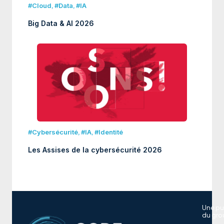
#Cloud
,
#Data
,
#IA
Big Data & AI 2026
#Cybersécurité
,
#IA
,
#Identité
Les Assises de la cybersécurité 2026
Une pu
du gro