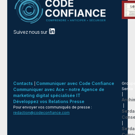
Suivez nous sur
Contacts
Communiquer avec Code Confiance
Group
|
Serda
Communiquer avec Ace – notre Agence de
|
marketing digital spécialisée IT
Archi
Développez vos Relations Presse
|
Pour envoyer vos communiqués de presse :
Serda
redaction@codeconfiance.com
Conse
|
Serda
Comp