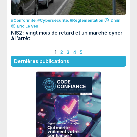
#Conformité
,
#Cybersécurité
,
#Réglementation
2 min
Eric Le Ven
NIS2 : vingt mois de retard et un marché cyber
à l’arrêt
1
2
3
4
5
Dernières publications