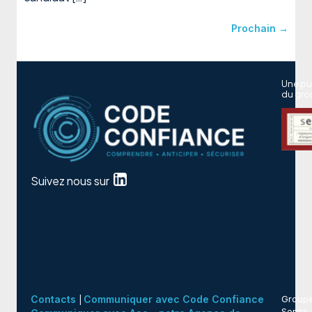
Prochain
→
Une pu
du gro
Suivez nous sur
Contacts
Communiquer avec Code Confiance
Group
|
Serda