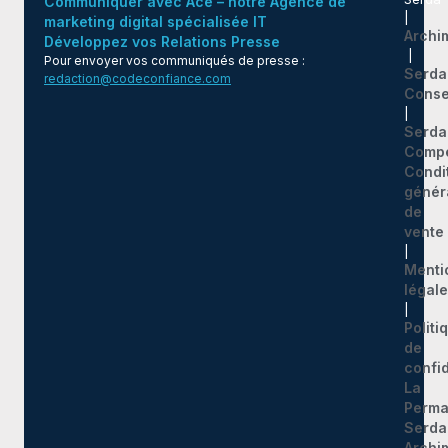
Communiquer avec Ace – notre Agence de
|
marketing digital spécialisée IT
Archi
Développez vos Relations Presse
|
Pour envoyer vos communiqués de presse :
Serda
redaction@codeconfiance.com
Conse
|
Serda
Comp
Condi
génér
de
vente
|
Menti
légal
|
Politi
de
confid
La
Perma
Serda
Archi