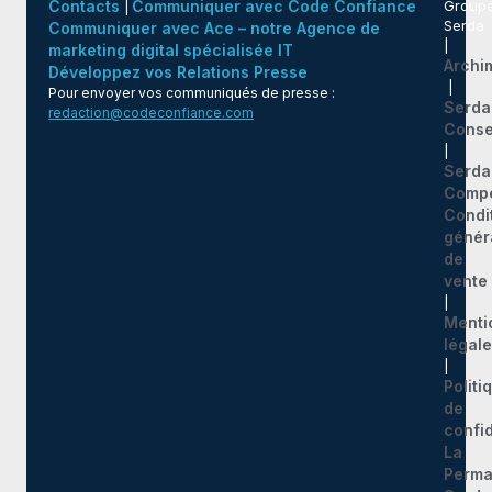
Contacts
Communiquer avec Code Confiance
Group
|
Serda
Communiquer avec Ace – notre Agence de
|
marketing digital spécialisée IT
Archi
Développez vos Relations Presse
|
Pour envoyer vos communiqués de presse :
Serda
redaction@codeconfiance.com
Conse
|
Serda
Comp
Condi
génér
de
vente
|
Menti
légal
|
Politi
de
confid
La
Perma