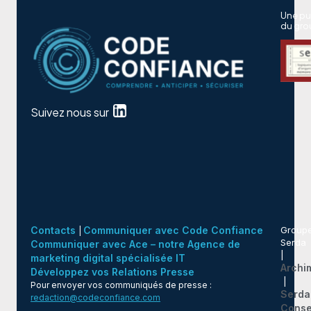
Une pu
du gro
Suivez nous sur
Contacts
Communiquer avec Code Confiance
Group
|
Serda
Communiquer avec Ace – notre Agence de
|
marketing digital spécialisée IT
Archi
Développez vos Relations Presse
|
Pour envoyer vos communiqués de presse :
Serda
redaction@codeconfiance.com
Conse