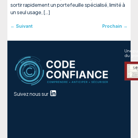
sortir rapidement un portefeuille spécialisé, limité à
un seul usage, […]
←
Suivant
Prochain
→
Une pu
du gro
Suivez nous sur