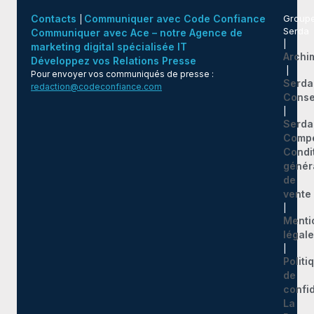
Contacts
Communiquer avec Code Confiance
Group
|
Serda
Communiquer avec Ace – notre Agence de
|
marketing digital spécialisée IT
Archi
Développez vos Relations Presse
|
Pour envoyer vos communiqués de presse :
Serda
redaction@codeconfiance.com
Conse
|
Serda
Comp
Condi
génér
de
vente
|
Menti
légal
|
Politi
de
confid
La