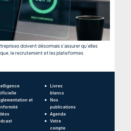
ntreprises doivent désormais s’assurer qu’elles
nque, le recrutement et les plateformes
telligence
Livres
tificielle
blancs
glementation et
Nos
nformité
publications
déos
Agenda
dcast
Votre
compte