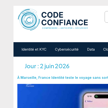
Identité et KYC
Cybersécurité
Data
Cl
Jour :
2 juin 2026
À Marseille, France Identité teste le voyage sans sor