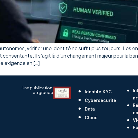
utonomes, vérifier une identité ne suffit plus toujours. Les e
t consentante. Il s’agit là d’un changement majeur pour la ba
te exigence en […]
Une publication
In
Identité KYC
du groupe
ar
Cybersécurité
Ré
Data
co
Cloud
Vi
Po