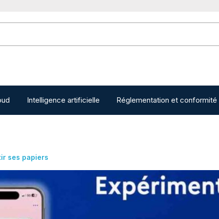
oud
Intelligence artificielle
Réglementation et conformité
tir ses papiers