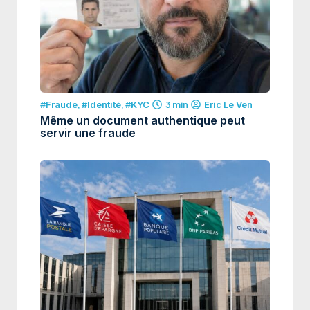
#Fraude
,
#Identité
,
#KYC
3 min
Eric Le Ven
Même un document authentique peut
servir une fraude