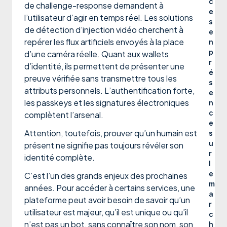
c
de challenge-response demandent à
e
l’utilisateur d’agir en temps réel. Les solutions
s
de détection d’injection vidéo cherchent à
e
repérer les flux artificiels envoyés à la place
n
p
d’une caméra réelle. Quant aux wallets
r
d’identité, ils permettent de présenter une
é
preuve vérifiée sans transmettre tous les
s
attributs personnels. L’authentification forte,
e
les passkeys et les signatures électroniques
n
c
complètent l’arsenal.
e
Attention, toutefois, prouver qu’un humain est
s
u
présent ne signifie pas toujours révéler son
r
identité complète.
l
e
C’est l’un des grands enjeux des prochaines
m
années. Pour accéder à certains services, une
a
plateforme peut avoir besoin de savoir qu’un
r
utilisateur est majeur, qu’il est unique ou qu’il
c
n’est pas un bot, sans connaître son nom, son
h