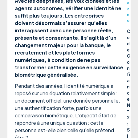
Avec les deepfakes, les voix clonées et les
a
agents autonomes, vérifier une identité ne
zi
n
suffit plus toujours. Les entreprises
e
doivent désormais s’assurer qu’elles
interagissent avec une personne réelle,
C
présente et consentante. Il s’agit là d’un
o
d
changement majeur pour la banque, le
e
recrutement et les plateformes
C
numériques, à condition de ne pas
o
transformer cette exigence en surveillance
n
biométrique généralisée.
fi
a
Pendant des années, l’identité numérique a
n
reposé sur une équation relativement simple :
c
e
un document officiel, une donnée personnelle,
N
une authentification forte, parfois une
°
comparaison biométrique. L’objectif était de
2
répondre à une unique question : cette
:
personne est-elle bien celle qu’elle prétend
S
i
être ?