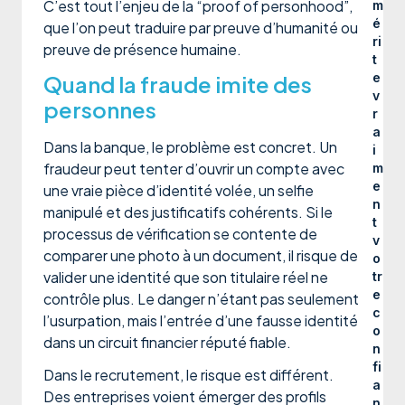
C’est tout l’enjeu de la “proof of personhood”,
m
é
que l’on peut traduire par preuve d’humanité ou
ri
preuve de présence humaine.
t
e
Quand la fraude imite des
v
personnes
r
a
Dans la banque, le problème est concret. Un
i
fraudeur peut tenter d’ouvrir un compte avec
m
e
une vraie pièce d’identité volée, un selfie
n
manipulé et des justificatifs cohérents. Si le
t
processus de vérification se contente de
v
comparer une photo à un document, il risque de
o
valider une identité que son titulaire réel ne
tr
e
contrôle plus. Le danger n’étant pas seulement
c
l’usurpation, mais l’entrée d’une fausse identité
o
dans un circuit financier réputé fiable.
n
fi
Dans le recrutement, le risque est différent.
a
Des entreprises voient émerger des profils
n