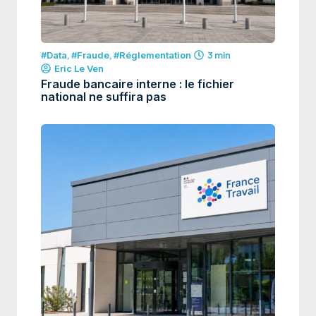
#Data
,
#Fraude
,
#Réglementation
3 min
Eric Le Ven
Fraude bancaire interne : le fichier
national ne suffira pas