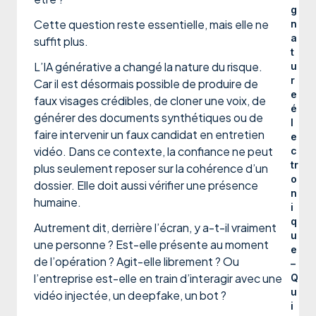
g
Cette question reste essentielle, mais elle ne
n
a
suffit plus.
t
L’IA générative a changé la nature du risque.
u
r
Car il est désormais possible de produire de
e
faux visages crédibles, de cloner une voix, de
é
générer des documents synthétiques ou de
l
faire intervenir un faux candidat en entretien
e
vidéo. Dans ce contexte, la confiance ne peut
c
tr
plus seulement reposer sur la cohérence d’un
o
dossier. Elle doit aussi vérifier une présence
n
humaine.
i
q
Autrement dit, derrière l’écran, y a-t-il vraiment
u
une personne ? Est-elle présente au moment
e
de l’opération ? Agit-elle librement ? Ou
–
l’entreprise est-elle en train d’interagir avec une
Q
u
vidéo injectée, un deepfake, un bot ?
i