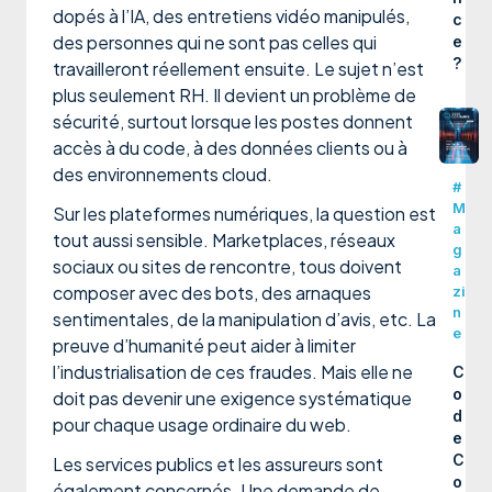
dopés à l’IA, des entretiens vidéo manipulés,
c
des personnes qui ne sont pas celles qui
e
?
travailleront réellement ensuite. Le sujet n’est
plus seulement RH. Il devient un problème de
sécurité, surtout lorsque les postes donnent
accès à du code, à des données clients ou à
des environnements cloud.
#
M
Sur les plateformes numériques, la question est
a
tout aussi sensible. Marketplaces, réseaux
g
sociaux ou sites de rencontre, tous doivent
a
composer avec des bots, des arnaques
zi
n
sentimentales, de la manipulation d’avis, etc. La
e
preuve d’humanité peut aider à limiter
l’industrialisation de ces fraudes. Mais elle ne
C
o
doit pas devenir une exigence systématique
d
pour chaque usage ordinaire du web.
e
C
Les services publics et les assureurs sont
o
également concernés. Une demande de