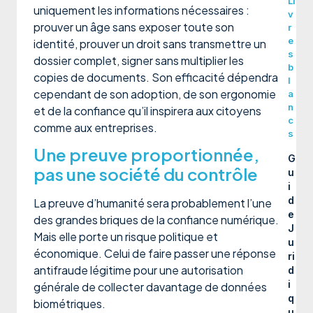
Li
uniquement les informations nécessaires :
v
prouver un âge sans exposer toute son
r
e
identité, prouver un droit sans transmettre un
s
dossier complet, signer sans multiplier les
b
copies de documents. Son efficacité dépendra
l
cependant de son adoption, de son ergonomie
a
n
et de la confiance qu’il inspirera aux citoyens
c
comme aux entreprises.
s
Une preuve proportionnée,
G
pas une société du contrôle
u
i
d
La preuve d’humanité sera probablement l’une
e
des grandes briques de la confiance numérique.
J
Mais elle porte un risque politique et
u
économique. Celui de faire passer une réponse
ri
antifraude légitime pour une autorisation
d
i
générale de collecter davantage de données
q
biométriques.
u