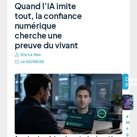
Quand l’IA imite
tout, la confiance
numérique
cherche une
preuve du vivant
Eric Le Ven
Le
02/06/26
Dern
publ
#
M
a
g