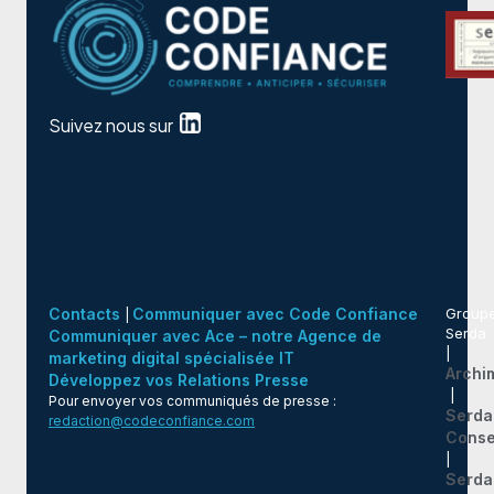
Suivez nous sur
Contacts
Communiquer avec Code Confiance
Group
|
Serda
Communiquer avec Ace – notre Agence de
|
marketing digital spécialisée IT
Archi
Développez vos Relations Presse
|
Pour envoyer vos communiqués de presse :
Serda
redaction@codeconfiance.com
Conse
|
Serda