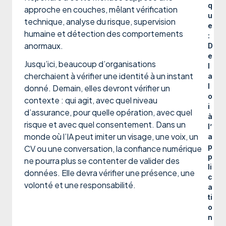
q
approche en couches, mêlant vérification
u
technique, analyse du risque, supervision
e
humaine et détection des comportements
:
anormaux.
D
e
Jusqu’ici, beaucoup d’organisations
l
cherchaient à vérifier une identité à un instant
a
l
donné. Demain, elles devront vérifier un
o
contexte : qui agit, avec quel niveau
i
d’assurance, pour quelle opération, avec quel
à
risque et avec quel consentement. Dans un
l’
monde où l’IA peut imiter un visage, une voix, un
a
p
CV ou une conversation, la confiance numérique
p
ne pourra plus se contenter de valider des
li
données. Elle devra vérifier une présence, une
c
volonté et une responsabilité.
a
ti
o
n