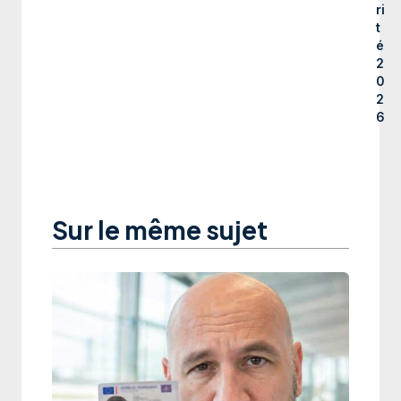
ri
t
é
2
0
2
6
Sur le même sujet