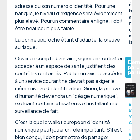
é
adresse ou son numéro d’identité. Pour une
fr
banque, le niveau d’exigence sera évidemment
a
plus élevé. Pour un commentaire en ligne, il doit
n
être beaucoup plus faible.
ç
a
La bonne approche étant d’adapter la preuve
is
au risque.
Ouvrir un compte bancaire, signer un contrat ou
Dern
accéder à un espace de santé justifient des
paru
part
contrôles renforcés. Publier un avis ou accéder
à un service courant ne devrait pas exiger le
même niveau d’identification. Sinon, la preuve
d’humanité deviendra un “péage numérique”,
excluant certains utilisateurs et installant une
#
surveillance de fait.
K
Y
C’est là que le wallet européen d’identité
C
,
numérique peut jouer un rôle important. S’il est
#
bien conçu, il doit permettre de partager