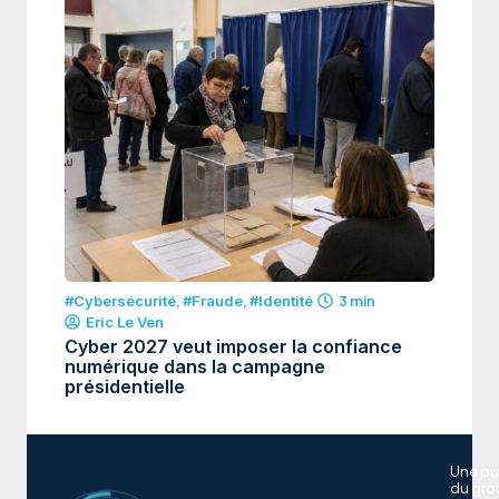
#Cybersécurité
,
#Fraude
,
#Identité
3 min
Eric Le Ven
Cyber 2027 veut imposer la confiance
numérique dans la campagne
présidentielle
Une pu
du gro