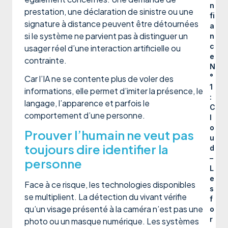
n
prestation, une déclaration de sinistre ou une
fi
signature à distance peuvent être détournées
a
si le système ne parvient pas à distinguer un
n
c
usager réel d’une interaction artificielle ou
e
contrainte.
N
°
Car l’IA ne se contente plus de voler des
1
informations, elle permet d’imiter la présence, le
:
langage, l’apparence et parfois le
C
comportement d’une personne.
l
o
Prouver l’humain ne veut pas
u
toujours dire identifier la
d
–
personne
L
e
Face à ce risque, les technologies disponibles
s
se multiplient. La détection du vivant vérifie
f
qu’un visage présenté à la caméra n’est pas une
o
r
photo ou un masque numérique. Les systèmes