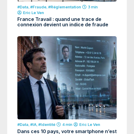
#Data
,
#Fraude
,
#Réglementation
3 min
Eric Le Ven
France Travail : quand une trace de
connexion devient un indice de fraude
#Data
,
#IA
,
#Identité
4 min
Eric Le Ven
Dans ces 10 pays, votre smartphone n’est