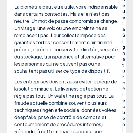
e
La biométrie peut être utile, voire indispensable
d
dans certains contextes. Mais elle n’est pas
e
neutre. Un mot de passe compromis se change.
l
Un visage, une voix ou une empreinte ne se
a
remplacent pas. Leur collecte impose des
S
i
garanties fortes : consentement clair, finalité
g
précise, durée de conservation limitée, sécurité
n
du stockage, transparence et alternative pour
a
les personnes qui ne peuvent pas ou ne
t
souhaitent pas utiliser ce type de dispositif.
u
r
Les entreprises doivent aussi éviter le piège de
e
la solution miracle. La liveness detection ne
é
l
règle pas tout. Un wallet ne règle pas tout. La
e
fraude actuelle combine souvent plusieurs
c
techniques (ingénierie sociale, données volées,
tr
deepfake, prise de contrôle de compte et
o
contournement de procédures internes).
n
i
Répondre à cette menace suppose une