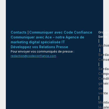
Contacts
Communiquer avec Code Confiance
Group
|
Serda
Communiquer avec Ace – notre Agence de
|
marketing digital spécialisée IT
Archi
Développez vos Relations Presse
|
Pour envoyer vos communiqués de presse :
Serda
redaction@codeconfiance.com
Conse
|
Serda
Comp
Condi
génér
de
vente
|
Menti
légal