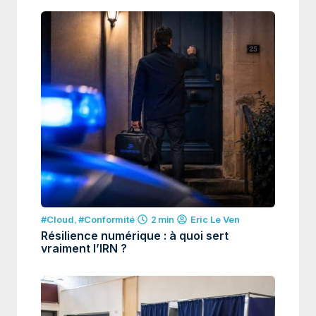
#Cloud
,
#Conformité
2 min
Eric Le Ven
Résilience numérique : à quoi sert
vraiment l’IRN ?