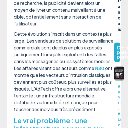
fr
de recherche, la publicité devient alors un
a
moyen de livrer un contenu malveillant à une
n
cible, potentiellement sans interaction de
ç
l’utilisateur.
a
is
Cette évolution s’inscrit dans un contexte plus
large. Les vendeurs de solutions de surveillance
commerciale sont de plus en plus exposés
Dern
paru
juridiquement lorsqu’ils exploitent des failles
part
dans les messageries ou les systèmes mobiles.
Les affaires visant des acteurs comme
ont
NSO
montré que les vecteurs d’intrusion classiques
deviennent plus coûteux, plus surveillés et plus
#
risqués. L’AdTech offre alors une alternative
K
tentante : une infrastructure mondiale,
Y
distribuée, automatisée et conçue pour
C
,
toucher des individus très précisément.
#
Le vrai problème : une
Li
v