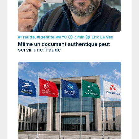
#Fraude
,
#Identité
,
#KYC
3 min
Eric Le Ven
Même un document authentique peut
servir une fraude