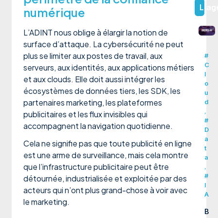
L'ag
numérique
L’ADINT nous oblige à élargir la notion de
surface d’attaque. La cybersécurité ne peut
plus se limiter aux postes de travail, aux
#
C
serveurs, aux identités, aux applications métiers
l
et aux clouds. Elle doit aussi intégrer les
o
écosystèmes de données tiers, les SDK, les
u
partenaires marketing, les plateformes
d
,
publicitaires et les flux invisibles qui
#
accompagnent la navigation quotidienne.
D
a
Cela ne signifie pas que toute publicité en ligne
t
est une arme de surveillance, mais cela montre
a
que l’infrastructure publicitaire peut être
,
#
détournée, industrialisée et exploitée par des
I
acteurs qui n’ont plus grand-chose à voir avec
A
le marketing.
B