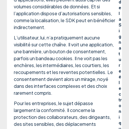
d
volumes considérables de données. Et si
e
l’application dispose d’autorisations sensibles,
l
a
comme la localisation, le SDK peut en bénéficier
S
indirectement.
i
g
L’utilisateur, lui, n’a pratiquement aucune
n
visibilité sur cette chaîne. Il voit une application,
a
une bannière, un bouton de consentement,
t
parfois un bandeau cookies. Il ne voit pas les
u
enchères, les intermédiaires, les courtiers, les
r
e
recoupements et les reventes potentielles. Le
é
consentement devient alors un mirage, noyé
l
dans des interfaces complexes et des choix
e
rarement compris.
c
tr
Pour les entreprises, le sujet dépasse
o
largement la conformité. Il concerne la
n
protection des collaborateurs, des dirigeants,
i
q
des sites sensibles, des déplacements
u