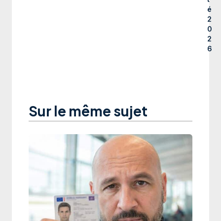
é
2
0
2
6
Sur le même sujet