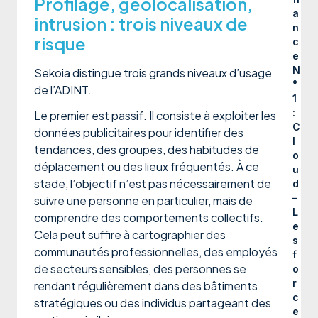
Profilage, géolocalisation,
a
intrusion : trois niveaux de
n
risque
c
e
N
Sekoia distingue trois grands niveaux d’usage
°
de l’ADINT.
1
:
Le premier est passif. Il consiste à exploiter les
C
données publicitaires pour identifier des
l
tendances, des groupes, des habitudes de
o
déplacement ou des lieux fréquentés. À ce
u
stade, l’objectif n’est pas nécessairement de
d
–
suivre une personne en particulier, mais de
L
comprendre des comportements collectifs.
e
Cela peut suffire à cartographier des
s
communautés professionnelles, des employés
f
de secteurs sensibles, des personnes se
o
r
rendant régulièrement dans des bâtiments
c
stratégiques ou des individus partageant des
e