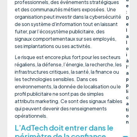
professionnels, des événements stratégiques
e
et des communautés métiers exposées. Une
:
organisation peut investir dans la cybersécurité
D
de son système d’information tout en laissant
e
l
fuiter, par l’écosystème publicitaire, des
a
signaux comportementaux sur ses employés,
l
ses implantations ou ses activités.
o
i
Le risque est encore plus fort pour les secteurs
à
régaliens, la défense, l’énergie, la recherche, les
l’
infrastructures critiques, la santé, la finance ou
a
les technologies sensibles. Dans ces
p
p
environnements, la donnée de localisation ou le
li
profil publicitaire ne sont pas de simples
c
attributs marketing. Ce sont des signaux faibles
a
qui peuvent devenir des renseignements
ti
opérationnels.
o
n
L’AdTech doit entrer dans le
périmètre de la confiance