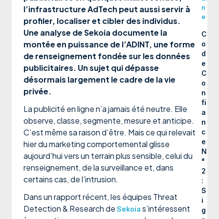
n
l’infrastructure AdTech peut aussi servir à
e
profiler, localiser et cibler des individus.
Une analyse de Sekoia documente la
C
montée en puissance de l’ADINT, une forme
o
d
de renseignement fondée sur les données
e
publicitaires. Un sujet qui dépasse
C
désormais largement le cadre de la vie
o
privée.
n
fi
La publicité en ligne n’a jamais été neutre. Elle
a
observe, classe, segmente, mesure et anticipe.
n
C’est même sa raison d’être. Mais ce qui relevait
c
e
hier du marketing comportemental glisse
N
aujourd’hui vers un terrain plus sensible, celui du
°
renseignement, de la surveillance et, dans
2
certains cas, de l’intrusion.
:
S
Dans un rapport récent, les équipes Threat
i
Detection & Research de
s’intéressent
Sekoia
g