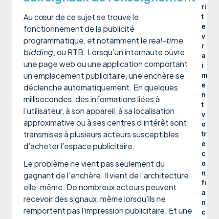
ri
Au cœur de ce sujet se trouve le
t
e
fonctionnement de la publicité
v
programmatique, et notamment le
real-time
r
bidding
, ou RTB. Lorsqu’un internaute ouvre
a
une page web ou une application comportant
i
un emplacement publicitaire, une enchère se
m
e
déclenche automatiquement. En quelques
n
millisecondes, des informations liées à
t
l’utilisateur, à son appareil, à sa localisation
v
approximative ou à ses centres d’intérêt sont
o
transmises à plusieurs acteurs susceptibles
tr
e
d’acheter l’espace publicitaire.
c
Le problème ne vient pas seulement du
o
n
gagnant de l’enchère. Il vient de l’architecture
fi
elle-même. De nombreux acteurs peuvent
a
recevoir des signaux, même lorsqu’ils ne
n
remportent pas l’impression publicitaire. Et une
c