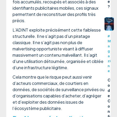
fois accumulés, recoupés et associés à des
e
?
identifiants publicitaires mobiles, ces signaux
permettent de reconstituer des profils très
précis.
L’ADINT exploite précisément cette faiblesse
structurelle. Il ne s’agit pas d’un piratage
#
M
classique. Il ne s’agit pas non plus de
a
malvertising opportuniste visant à diffuser
g
massivement un contenu malveillant. Il s’agit
a
d’une utilisation détournée, organisée et ciblée
zi
n
d’une infrastructure légitime.
e
Cela montre que le risque peut aussi venir
C
d’acteurs commerciaux, de courtiers en
o
données, de sociétés de surveillance privées ou
d
d’organisations capables d’acheter, d’agréger
e
C
et d’exploiter des données issues de
o
l’écosystème publicitaire.
n
fi