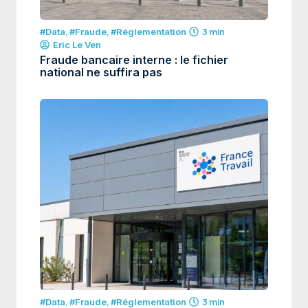
#Data
,
#Fraude
,
#Réglementation
3 min
Eric Le Ven
Fraude bancaire interne : le fichier
national ne suffira pas
#Data
,
#Fraude
,
#Réglementation
3 min