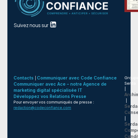
Suivez nous sur
Contacts
Communiquer avec Code Confiance
Group
|
Serda
Communiquer avec Ace – notre Agence de
|
marketing digital spécialisée IT
Archi
Développez vos Relations Presse
|
Pour envoyer vos communiqués de presse :
Serda
redaction@codeconfiance.com
Conse
|
Serda
Comp
Condi