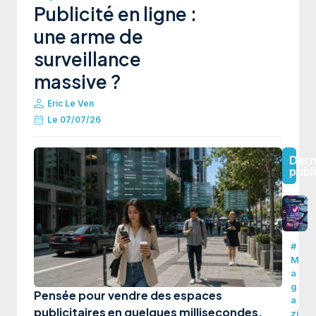
Publicité en ligne :
une arme de
surveillance
massive ?
Eric Le Ven
Le
07/07/26
Dern
publ
#
M
a
g
Pensée pour vendre des espaces
a
publicitaires en quelques millisecondes,
zi