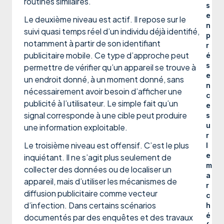
routines similaires.
s
e
Le deuxième niveau est actif. Il repose sur le
n
suivi quasi temps réel d’un individu déjà identifié,
p
notamment à partir de son identifiant
r
publicitaire mobile. Ce type d’approche peut
é
s
permettre de vérifier qu’un appareil se trouve à
e
un endroit donné, à un moment donné, sans
n
nécessairement avoir besoin d’afficher une
c
publicité à l’utilisateur. Le simple fait qu’un
e
signal corresponde à une cible peut produire
s
u
une information exploitable.
r
Le troisième niveau est offensif. C’est le plus
l
e
inquiétant. Il ne s’agit plus seulement de
m
collecter des données ou de localiser un
a
appareil, mais d’utiliser les mécanismes de
r
diffusion publicitaire comme vecteur
c
d’infection. Dans certains scénarios
h
é
documentés par des enquêtes et des travaux