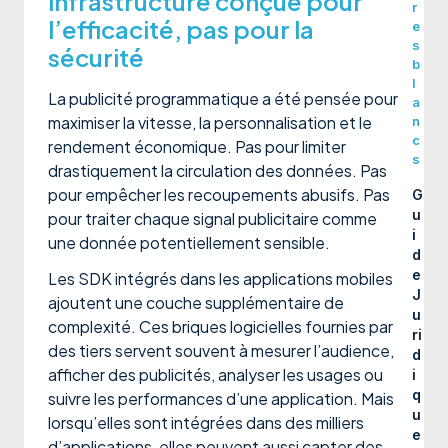
infrastructure conçue pour
r
l’efficacité, pas pour la
e
s
sécurité
b
l
La publicité programmatique a été pensée pour
a
maximiser la vitesse, la personnalisation et le
n
c
rendement économique. Pas pour limiter
s
drastiquement la circulation des données. Pas
pour empêcher les recoupements abusifs. Pas
G
u
pour traiter chaque signal publicitaire comme
i
une donnée potentiellement sensible.
d
e
Les SDK intégrés dans les applications mobiles
J
ajoutent une couche supplémentaire de
u
complexité. Ces briques logicielles fournies par
ri
des tiers servent souvent à mesurer l’audience,
d
afficher des publicités, analyser les usages ou
i
q
suivre les performances d’une application. Mais
u
lorsqu’elles sont intégrées dans des milliers
e
d’applications, elles peuvent aussi capter des