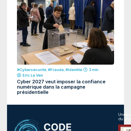
#Cybersécurité
,
#Fraude
,
#Identité
3 min
Eric Le Ven
Cyber 2027 veut imposer la confiance
numérique dans la campagne
présidentielle
Une pu
du gro