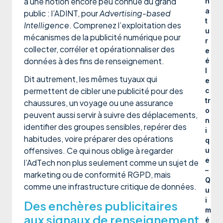
à une notion encore peu connue du grand
n
a
public : l’ADINT, pour
Advertising-based
t
Intelligence
. Comprenez l’exploitation des
u
mécanismes de la publicité numérique pour
r
collecter, corréler et opérationnaliser des
e
données à des fins de renseignement.
é
l
Dit autrement, les mêmes tuyaux qui
e
permettent de cibler une publicité pour des
c
tr
chaussures, un voyage ou une assurance
o
peuvent aussi servir à suivre des déplacements,
n
identifier des groupes sensibles, repérer des
i
habitudes, voire préparer des opérations
q
offensives. Ce qui nous oblige à regarder
u
e
l’AdTech non plus seulement comme un sujet de
–
marketing ou de conformité RGPD, mais
Q
comme une infrastructure critique de données.
u
i
Des enchères publicitaires
m
aux signaux de renseignement
é