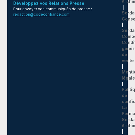
Archi
Développez vos Relations Presse
|
Pour envoyer vos communiqués de presse :
Serda
redaction@codeconfiance.com
Conse
|
Serda
Comp
Condi
génér
de
vente
|
Menti
légal
|
Politi
de
confid
La
Perma
Serda
Archi
|