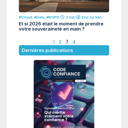
#Cloud
,
#Data
,
#RGPD
3 min
Eric Le Ven
Et si 2026 était le moment de prendre
votre souveraineté en main ?
3
1
2
4
Dernières publications