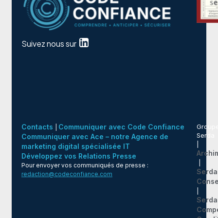
Suivez nous sur
Contacts
Communiquer avec Code Confiance
Group
|
Serda
Communiquer avec Ace – notre Agence de
|
marketing digital spécialisée IT
Archi
Développez vos Relations Presse
|
Pour envoyer vos communiqués de presse :
Serda
redaction@codeconfiance.com
Conse
|
Serda
Comp