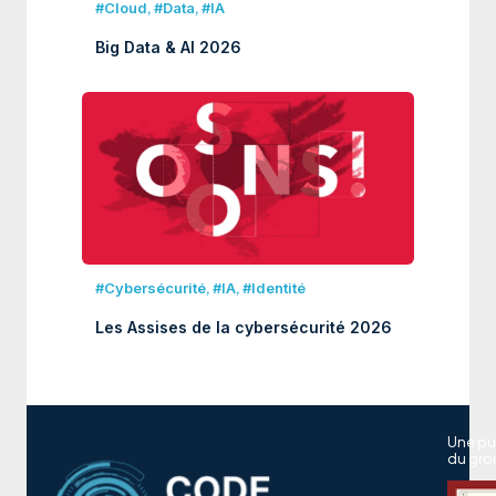
#Cloud
,
#Data
,
#IA
Big Data & AI 2026
#Cybersécurité
,
#IA
,
#Identité
Les Assises de la cybersécurité 2026
Une pu
du gro