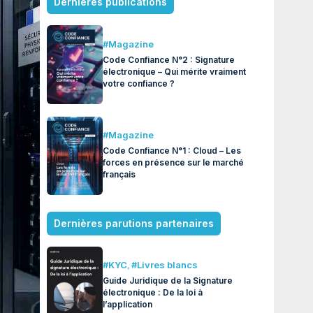
Dernières publications
#Magazine
Code Confiance N°2 : Signature
électronique – Qui mérite vraiment
votre confiance ?
#Magazine
Code Confiance N°1 : Cloud – Les
forces en présence sur le marché
français
Dernières parutions partenaires
#KYC
,
#Livres blancs
Guide Juridique de la Signature
électronique : De la loi à
l’application