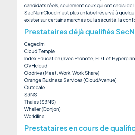
candidats réels, seulement ceux qui ont choisi de 
SecNumCloud n’est plus un label réservé à quelques
exister sur certains marchés où la sécurité, la con
Prestataires déjà qualifiés Se
Cegedim
Cloud Temple
Index Education (avec Pronote, EDT et Hyperplan
OVHcloud
Oodrive (Meet, Work, Work Share)
Orange Business Services (CloudAvenue)
Outscale
S3NS
Thalès (S3NS)
Whaller (Donjon)
Worldline
Prestataires en cours de qualifi