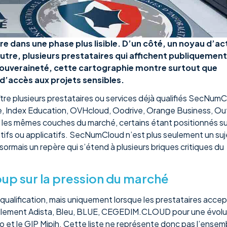
e dans une phase plus lisible. D’un côté, un noyau d’ac
autre, plusieurs prestataires qui affichent publiquemen
souveraineté, cette cartographie montre surtout que
’accès aux projets sensibles.
aître plusieurs prestataires ou services déjà qualifiés SecNum
 Index Education, OVHcloud, Oodrive, Orange Business, Ou
r les mêmes couches du marché, certains étant positionnés su
oratifs ou applicatifs. SecNumCloud n’est plus seulement un suj
ormais un repère qui s’étend à plusieurs briques critiques du
oup sur la pression du marché
e qualification, mais uniquement lorsque les prestataires acce
ellement Adista, Bleu, BLUE, CEGEDIM.CLOUD pour une évolu
Pro et le GIP Mipih. Cette liste ne représente donc pas l’ense