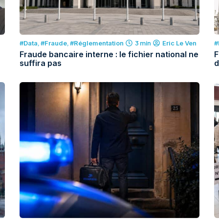
#Data
,
#Fraude
,
#Réglementation
3 min
#
Eric Le Ven
Fraude bancaire interne : le fichier national ne
F
suffira pas
d