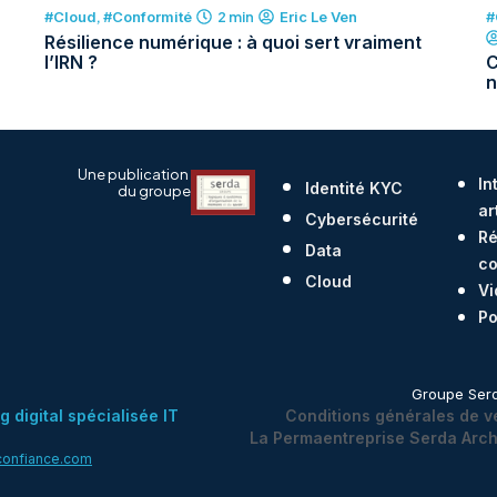
#Cloud
,
#Conformité
2 min
#
Eric Le Ven
Résilience numérique : à quoi sert vraiment
l’IRN ?
C
n
Une publication
In
Identité KYC
du groupe
ar
Cybersécurité
Ré
Data
co
Cloud
Vi
Po
Groupe Ser
digital spécialisée IT
Conditions générales de v
La Permaentreprise Serda Arc
onfiance.com