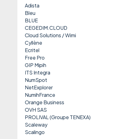
Adista
Bleu
BLUE
CEGEDIM.CLOUD
Cloud Solutions / Wimi
Cyllène
Ecritel
Free Pro
GIP Mipih
ITS Integra
NumSpot
NetExplorer
NumihFrance
Orange Business
OVH SAS
PROLIVAL (Groupe TENEXA)
Scaleway
Scalingo