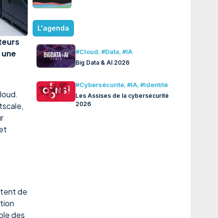
L'agenda
teurs
#Cloud
,
#Data
,
#IA
t une
Big Data & AI 2026
#Cybersécurité
,
#IA
,
#Identité
Cloud.
Les Assises de la cybersécurité
2026
tscale,
r
et
ptent de
tion
mble des