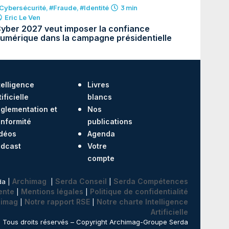
Cybersécurité
,
#Fraude
,
#Identité
3 min
Eric Le Ven
yber 2027 veut imposer la confiance
umérique dans la campagne présidentielle
telligence
Livres
tificielle
blancs
glementation et
Nos
nformité
publications
déos
Agenda
dcast
Votre
compte
Archimag
Serda Conseil
Serda Compétences
da |
|
|
ente
Mentions légales
Politique de confidentialité
|
|
himag
Notre rapport RSE
Notre charte Intelligence
|
|
Artificielle
Tous droits réservés – Copyright Archimag-Groupe Serda