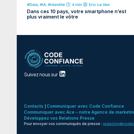
#Data
,
#IA
,
#Identité
4 min
Eric Le Ven
Dans ces 10 pays, votre smartphone n’est
plus vraiment le vôtre
Suivez nous sur
Contacts
Communiquer avec Code Confiance
|
Communiquer avec Ace – notre Agence de marketing 
Développez vos Relations Presse
Pour envoyer vos communiqués de presse :
redaction@codec