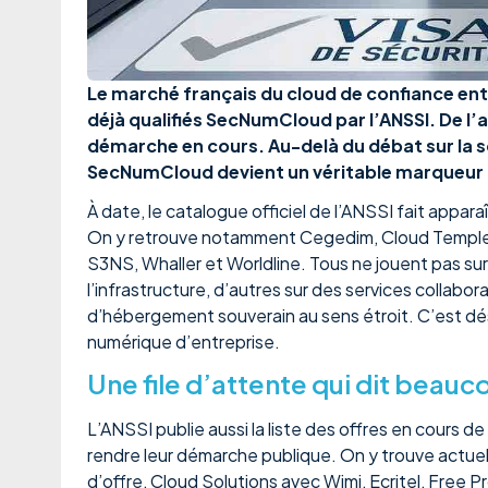
Le marché français du cloud de confiance entr
déjà qualifiés SecNumCloud par l’ANSSI. De l’
démarche en cours. Au-delà du débat sur la 
SecNumCloud devient un véritable marqueur d
À date, le catalogue officiel de l’ANSSI fait appar
On y retrouve notamment Cegedim, Cloud Temple,
S3NS, Whaller et Worldline. Tous ne jouent pas su
l’infrastructure, d’autres sur des services collab
d’hébergement souverain au sens étroit. C’est dés
numérique d’entreprise.
Une file d’attente qui dit beauc
L’ANSSI publie aussi la liste des offres en cours d
rendre leur démarche publique. On y trouve actu
d’offre, Cloud Solutions avec Wimi, Ecritel, Free 