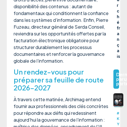
r
disponibilité des contenus : autant de
c
fondamentaux qui conditionnent la confiance
h
dans les systèmes d’information. Enfin, Pierre
é
Fuzeau, directeur général de Serda Conseil,
fr
reviendra sur les opportunités offertes par la
a
n
facturation électronique obligatoire pour
ç
structurer durablement les processus
a
documentaires et renforcer la gouvernance
is
globale de l’information.
Un rendez-vous pour
Dern
préparer sa feuille de route
paru
part
2026-2027
À travers cette matinée, Archimag entend
fournir aux professionnels des clés concrètes
pour répondre aux défis qui redessinent
#
K
aujourd’hui la gouvernance de l’information :
Y
maîtrise des données, encadrement de l’IA,