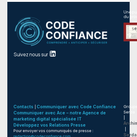
Une pu
du gro
Suivez nous sur
Contacts
Communiquer avec Code Confiance
Group
|
Serda
Communiquer avec Ace – notre Agence de
|
marketing digital spécialisée IT
Archi
Développez vos Relations Presse
|
Pour envoyer vos communiqués de presse :
Serda
redaction@codeconfiance.com