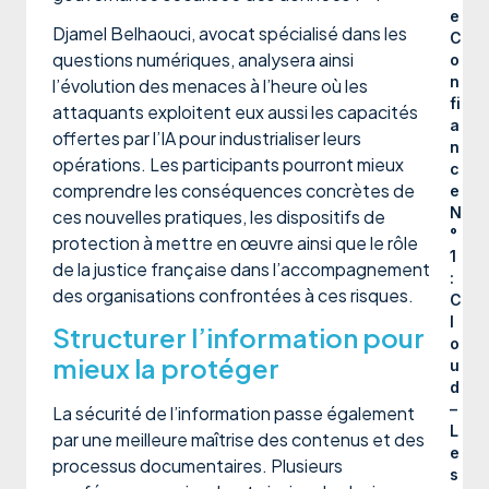
e
Djamel Belhaouci, avocat spécialisé dans les
C
questions numériques, analysera ainsi
o
n
l’évolution des menaces à l’heure où les
fi
attaquants exploitent eux aussi les capacités
a
offertes par l’IA pour industrialiser leurs
n
opérations. Les participants pourront mieux
c
comprendre les conséquences concrètes de
e
N
ces nouvelles pratiques, les dispositifs de
°
protection à mettre en œuvre ainsi que le rôle
1
de la justice française dans l’accompagnement
:
des organisations confrontées à ces risques.
C
l
Structurer l’information pour
o
mieux la protéger
u
d
–
La sécurité de l’information passe également
L
par une meilleure maîtrise des contenus et des
e
processus documentaires. Plusieurs
s