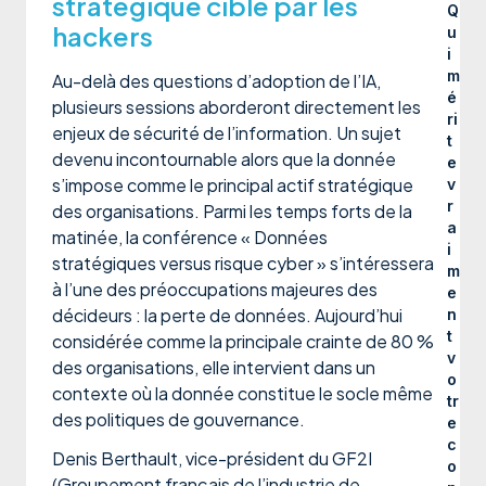
stratégique ciblé par les
Q
hackers
u
i
m
Au-delà des questions d’adoption de l’IA,
é
plusieurs sessions aborderont directement les
ri
enjeux de sécurité de l’information. Un sujet
t
devenu incontournable alors que la donnée
e
s’impose comme le principal actif stratégique
v
r
des organisations. Parmi les temps forts de la
a
matinée, la conférence « Données
i
stratégiques versus risque cyber » s’intéressera
m
à l’une des préoccupations majeures des
e
décideurs : la perte de données. Aujourd’hui
n
t
considérée comme la principale crainte de 80 %
v
des organisations, elle intervient dans un
o
contexte où la donnée constitue le socle même
tr
des politiques de gouvernance.
e
c
Denis Berthault, vice-président du GF2I
o
(Groupement français de l’industrie de