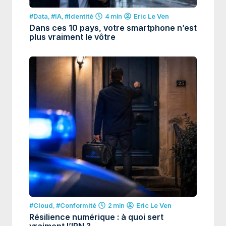
#Data
,
#IA
,
#Identité
4 min
Eric Le Ven
Dans ces 10 pays, votre smartphone n’est
plus vraiment le vôtre
#Cloud
,
#Conformité
2 min
Eric Le Ven
Résilience numérique : à quoi sert
vraiment l’IRN ?