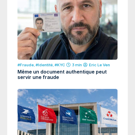
#Fraude
,
#Identité
,
#KYC
3 min
Eric Le Ven
Même un document authentique peut
servir une fraude