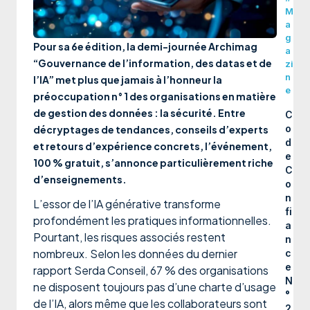
M
a
g
Pour sa 6e édition, la demi-journée Archimag
a
“Gouvernance de l’information, des datas et de
zi
n
l’IA” met plus que jamais à l’honneur la
e
préoccupation n° 1 des organisations en matière
de gestion des données : la sécurité. Entre
C
o
décryptages de tendances, conseils d’experts
d
et retours d’expérience concrets, l’événement,
e
100 % gratuit, s’annonce particulièrement riche
C
d’enseignements.
o
n
L’essor de l’IA générative transforme
fi
profondément les pratiques informationnelles.
a
Pourtant, les risques associés restent
n
nombreux. Selon les données du dernier
c
e
rapport Serda Conseil, 67 % des organisations
N
ne disposent toujours pas d’une charte d’usage
°
de l’IA, alors même que les collaborateurs sont
2