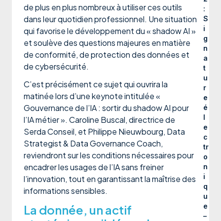
de plus en plus nombreux à utiliser ces outils
:
dans leur quotidien professionnel. Une situation
S
i
qui favorise le développement du « shadow AI »
g
et soulève des questions majeures en matière
n
de conformité, de protection des données et
a
de cybersécurité.
t
u
C’est précisément ce sujet qui ouvrira la
r
matinée lors d’une keynote intitulée «
e
Gouvernance de l’IA : sortir du shadow AI pour
é
l
l’IA métier ». Caroline Buscal, directrice de
e
Serda Conseil, et Philippe Nieuwbourg, Data
c
Strategist & Data Governance Coach,
tr
reviendront sur les conditions nécessaires pour
o
encadrer les usages de l’IA sans freiner
n
i
l’innovation, tout en garantissant la maîtrise des
q
informations sensibles.
u
e
La donnée, un actif
–