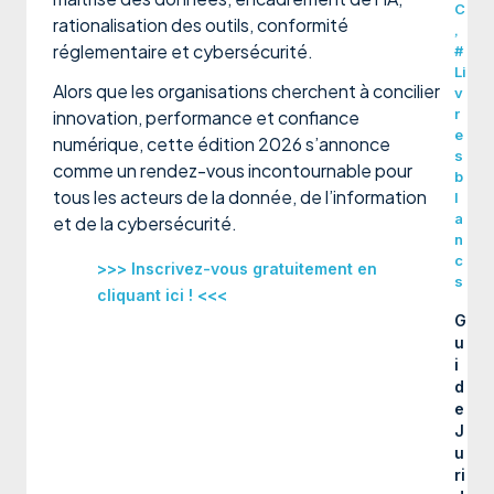
C
rationalisation des outils, conformité
,
réglementaire et cybersécurité.
#
Li
Alors que les organisations cherchent à concilier
v
r
innovation, performance et confiance
e
numérique, cette édition 2026 s’annonce
s
comme un rendez-vous incontournable pour
b
tous les acteurs de la donnée, de l’information
l
a
et de la cybersécurité.
n
c
>>> Inscrivez-vous gratuitement en
s
cliquant ici ! <<<
G
u
i
d
e
J
u
ri