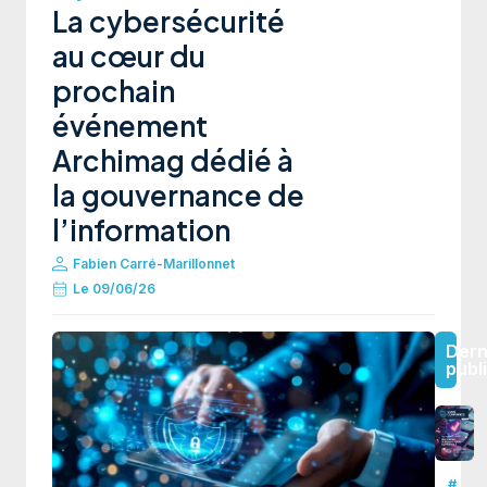
La cybersécurité
au cœur du
prochain
événement
Archimag dédié à
la gouvernance de
l’information
Fabien Carré-Marillonnet
Le
09/06/26
Dern
publ
#