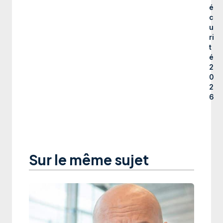
é
c
u
ri
t
é
2
0
2
6
Sur le même sujet