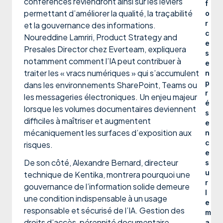
conférences reviendront ainsi sur les leviers
f
permettant d’améliorer la qualité, la traçabilité
o
r
et la gouvernance des informations.
c
Noureddine Lamriri, Product Strategy and
e
Presales Director chez Everteam, expliquera
s
notamment comment l’IA peut contribuer à
e
traiter les « vracs numériques » qui s’accumulent
n
p
dans les environnements SharePoint, Teams ou
r
les messageries électroniques. Un enjeu majeur
é
lorsque les volumes documentaires deviennent
s
difficiles à maîtriser et augmentent
e
mécaniquement les surfaces d’exposition aux
n
c
risques.
e
De son côté, Alexandre Bernard, directeur
s
u
technique de Kentika, montrera pourquoi une
r
gouvernance de l’information solide demeure
l
une condition indispensable à un usage
e
responsable et sécurisé de l’IA. Gestion des
m
droits d’accès, pérennité documentaire,
a