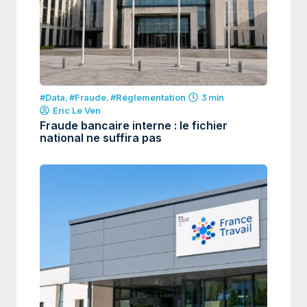
#Data
,
#Fraude
,
#Réglementation
3 min
Eric Le Ven
Fraude bancaire interne : le fichier
national ne suffira pas