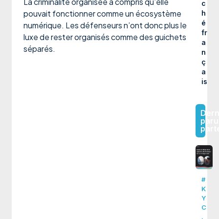
La criminalité organisée a compris qu’elle
c
pouvait fonctionner comme un écosystème
h
é
numérique. Les défenseurs n’ont donc plus le
fr
luxe de rester organisés comme des guichets
a
séparés.
n
ç
a
is
Dern
paru
part
#
K
Y
C
,