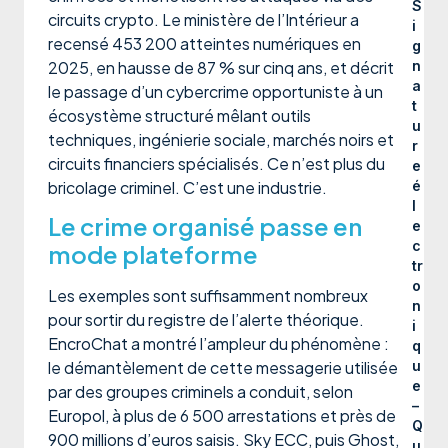
S
circuits crypto. Le ministère de l’Intérieur a
i
recensé 453 200 atteintes numériques en
g
2025, en hausse de 87 % sur cinq ans, et décrit
n
a
le passage d’un cybercrime opportuniste à un
t
écosystème structuré mêlant outils
u
techniques, ingénierie sociale, marchés noirs et
r
circuits financiers spécialisés. Ce n’est plus du
e
bricolage criminel. C’est une industrie.
é
l
Le crime organisé passe en
e
c
mode plateforme
tr
o
Les exemples sont suffisamment nombreux
n
pour sortir du registre de l’alerte théorique.
i
EncroChat a montré l’ampleur du phénomène :
q
le démantèlement de cette messagerie utilisée
u
e
par des groupes criminels a conduit, selon
–
Europol, à plus de 6 500 arrestations et près de
Q
900 millions d’euros saisis. Sky ECC, puis Ghost,
u