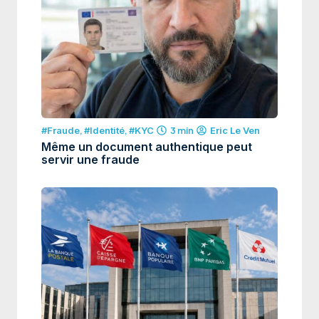
#Fraude
,
#Identité
,
#KYC
3 min
Eric Le Ven
Même un document authentique peut
servir une fraude