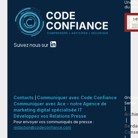
Une pu
du gro
Suivez nous sur
Contacts
Communiquer avec Code Confiance
Group
|
Serda
Communiquer avec Ace – notre Agence de
|
marketing digital spécialisée IT
Archi
Développez vos Relations Presse
|
Pour envoyer vos communiqués de presse :
Serda
redaction@codeconfiance.com
Conse
|