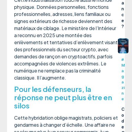
a
physique. Données personnelles, fonctions
n
professionnelles, adresses, liens familiaux ou
c
signes extérieurs de richesse deviennent des
e
?
matériaux de ciblage. Le ministère de l’Intérieur
a reconnu en 2025 une montée des
enlèvements et tentatives d’enlèvement visant
des professionnels du secteur crypto, avec
demandes de rançon en cryptoactifs, parfois
#
accompagnées de violences extrêmes. Le
M
numérique ne remplace pas la criminalité
a
g
classique. Il l’augmente.
a
Pour les défenseurs, la
zi
n
réponse ne peut plus être en
e
silos
C
o
Cette hybridation oblige magistrats, policiers et
d
gendarmes à changer d’échelle. Une affaire ne
e
se résume plus à un serveur compromis, à un