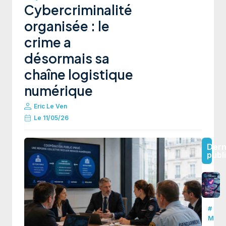
Cybercriminalité
organisée : le
crime a
désormais sa
chaîne logistique
numérique
Eric Le Ven
Le
11/05/26
Dern
publ
#
M