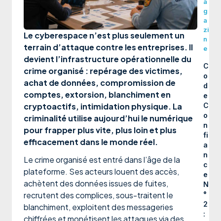
a
g
a
zi
Le cyberespace n’est plus seulement un
n
terrain d’attaque contre les entreprises. Il
e
devient l’infrastructure opérationnelle du
C
crime organisé : repérage des victimes,
o
achat de données, compromission de
d
comptes, extorsion, blanchiment en
e
cryptoactifs, intimidation physique. La
C
o
criminalité utilise aujourd’hui le numérique
n
pour frapper plus vite, plus loin et plus
fi
efficacement dans le monde réel.
a
n
Le crime organisé est entré dans l’âge de la
c
plateforme. Ses acteurs louent des accès,
e
achètent des données issues de fuites,
N
recrutent des complices, sous-traitent le
°
2
blanchiment, exploitent des messageries
:
chiffrées et monétisent les attaques via des