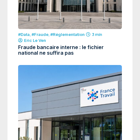
#Data
,
#Fraude
,
#Réglementation
3 min
Eric Le Ven
Fraude bancaire interne : le fichier
national ne suffira pas