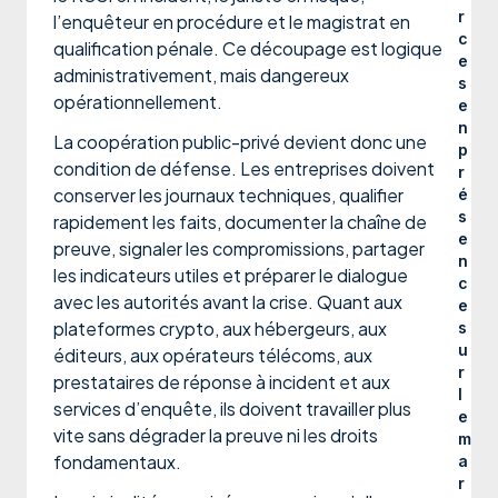
r
l’enquêteur en procédure et le magistrat en
c
qualification pénale. Ce découpage est logique
e
administrativement, mais dangereux
s
opérationnellement.
e
n
La coopération public-privé devient donc une
p
condition de défense. Les entreprises doivent
r
conserver les journaux techniques, qualifier
é
s
rapidement les faits, documenter la chaîne de
e
preuve, signaler les compromissions, partager
n
les indicateurs utiles et préparer le dialogue
c
avec les autorités avant la crise. Quant aux
e
plateformes crypto, aux hébergeurs, aux
s
u
éditeurs, aux opérateurs télécoms, aux
r
prestataires de réponse à incident et aux
l
services d’enquête, ils doivent travailler plus
e
vite sans dégrader la preuve ni les droits
m
fondamentaux.
a
r