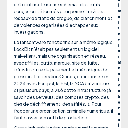
ont confirmé le même schéma : des outils
i
conçus ou détournés pour permettre à des
m
é
réseaux de trafic de drogue, de blanchiment et
ri
de violences organisées d’échapper aux
t
investigations.
e
v
Le ransomware fonctionne sur la même logique.
r
LockBit n’était pas seulement un logiciel
a
malveillant, mais une organisation en réseau,
i
avec affiliés, outils, marque, site de fuite,
m
e
infrastructure de paiement et mécanique de
n
pression. L’opération Cronos, coordonnée en
t
2024 avec Europol, le FBI, la NCA britannique
v
et plusieurs pays, a visé cette infrastructure (à
o
savoir des serveurs, des comptes crypto, des
tr
e
clés de déchiffrement, des affiliés..). Pour
c
frapper une organisation criminelle numérique, il
o
faut casser son outil de production.
n
fi
Cette industrialisation touche aussi le monde