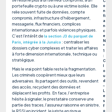
C
portefeuille crypto ou à une victime isolée. Elle
o
n
relie souvent fuite de données, compte
fi
compromis, infrastructure d’hébergement,
a
messagerie, flux financiers, complices
n
internationaux et parfois violences physiques.
c
C’est l’intérêt de
e
la section J3 du parquet de
N
: centraliser les
Paris, intégrée à la Junalco
°
dossiers cyber complexes et traiter les affaires
1
à forte dimension internationale, technique ou
:
stratégique.
C
l
Mais le vrai point faible reste la fragmentation.
o
Les criminels coopèrent mieux que leurs
u
adversaires. Ils partagent des outils, revendent
d
–
des accès, recyclent des données et
L
déplacent les profits. En face, l’entreprise
e
hésite à signaler, le prestataire conserve une
s
partie des traces, l’assureur raisonne en sinistre,
f
le RSSI en incident, le juriste en risque,
o