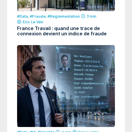
#Data
,
#Fraude
,
#Réglementation
3 min
Eric Le Ven
France Travail : quand une trace de
connexion devient un indice de fraude
#Data
,
#IA
,
#Identité
4 min