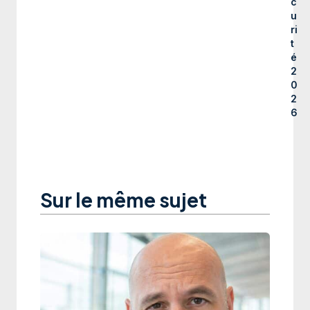
c
u
ri
t
é
2
0
2
6
Sur le même sujet