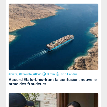
#Data
,
#Fraude
,
#KYC
3 min
Eric Le Ven
Accord États-Unis–Iran : la confusion, nouvelle
arme des fraudeurs