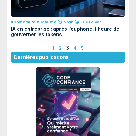
#Conformité
,
#Data
,
#IA
6 min
Eric Le Ven
IA en entreprise : après l’euphorie, l’heure de
gouverner les tokens
3
1
2
4
5
Dernières publications