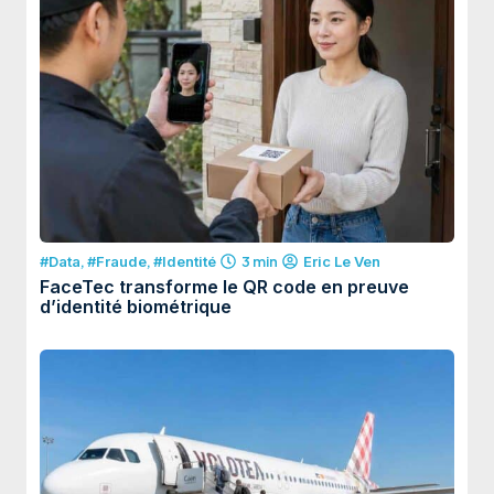
#Data
,
#Fraude
,
#Identité
3 min
Eric Le Ven
FaceTec transforme le QR code en preuve
d’identité biométrique