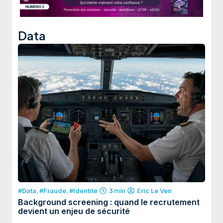
Data
#Data
,
#Fraude
,
#Identité
3 min
Eric Le Ven
Background screening : quand le recrutement
devient un enjeu de sécurité