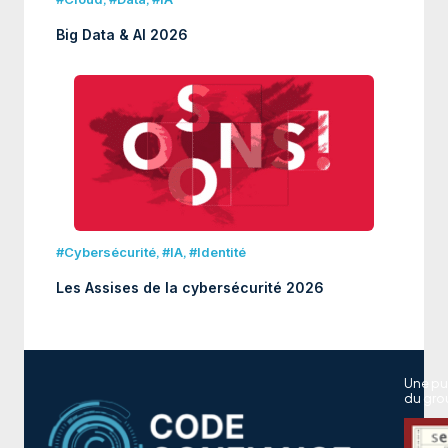
Big Data & AI 2026
#Cybersécurité
,
#IA
,
#Identité
Les Assises de la cybersécurité 2026
Une pu
du gro