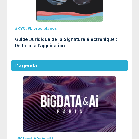
#KYC
,
#Livres blancs
Guide Juridique de la Signature électronique :
De la loi à l’application
L'agenda
#Cloud
,
#Data
,
#IA