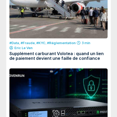
#Data
,
#Fraude
,
#KYC
,
#Réglementation
3 min
Eric Le Ven
Supplément carburant Volotea : quand un lien
de paiement devient une faille de confiance