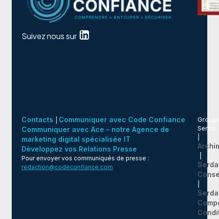
Suivez nous sur
Contacts
Communiquer avec Code Confiance
Group
|
Serda
Communiquer avec Ace – notre Agence de
|
marketing digital spécialisée IT
Archi
Développez vos Relations Presse
|
Pour envoyer vos communiqués de presse :
Serda
redaction@codeconfiance.com
Conse
|
Serda
Comp
Condi