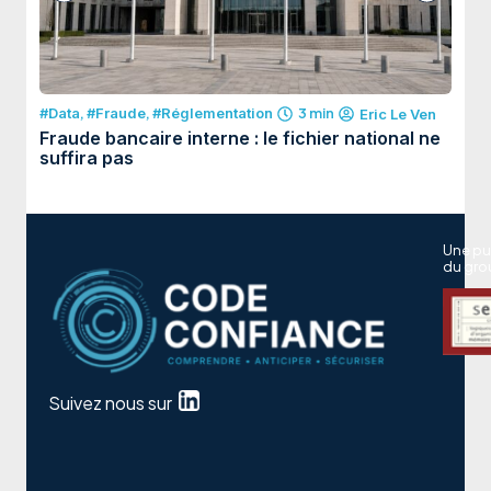
#Data
,
#Fraude
,
#Réglementation
3 min
#Dat
Eric Le Ven
Fraude bancaire interne : le fichier national ne
Fran
suffira pas
devi
Une pu
du gro
Suivez nous sur