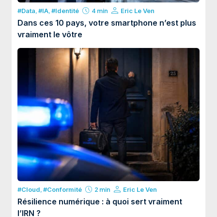
#Data
,
#IA
,
#Identité
4 min
Eric Le Ven
Dans ces 10 pays, votre smartphone n’est plus
vraiment le vôtre
#Cloud
,
#Conformité
2 min
Eric Le Ven
Résilience numérique : à quoi sert vraiment
l’IRN ?