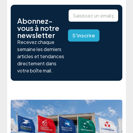
*
E
*
-
E
Abonnez-
m
-
vous à notre
a
m
newsletter
i
S'inscrire
a
l
i
Recevez chaque
*
l
semaine les derniers
articles et tendances
directement dans
votre boîte mail.