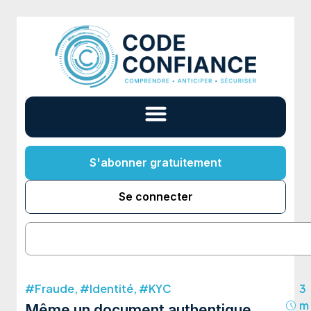
S'abonner gratuitement
Se connecter
#Fraude
,
#Identité
,
#KYC
3
m
Même un document authentique