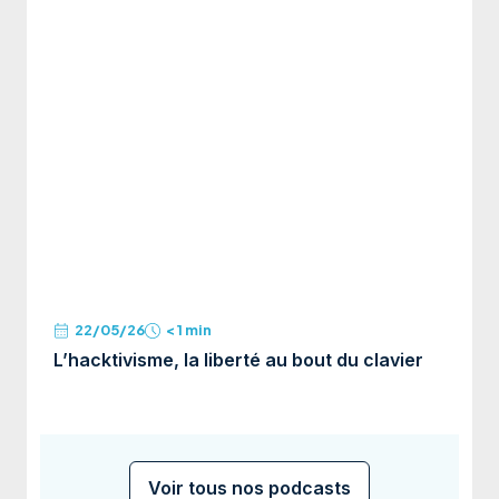
22/05/26
< 1 min
L’hacktivisme, la liberté au bout du clavier
Hol
fr
mé
Voir tous nos podcasts