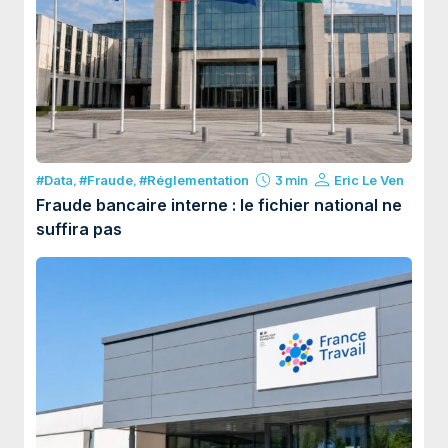
#Data
,
#Fraude
,
#Réglementation
3 min
Eric Le Ven
Fraude bancaire interne : le fichier national ne
suffira pas