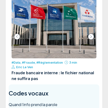
#Data
,
#Fraude
,
#Réglementation
3 min
#Data
,
Eric Le Ven
Eric
Fraude bancaire interne : le fichier national
Franc
ne suffira pas
conne
Codes vocaux
Quand l’info prend la parole