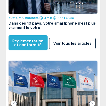
#Data
,
#IA
,
#Identité
4 min
#Fra
Eric Le Ven
Dans ces 10 pays, votre smartphone n’est plus
Quan
vraiment le vôtre
Réglementation
Voir tous les articles
et conformité