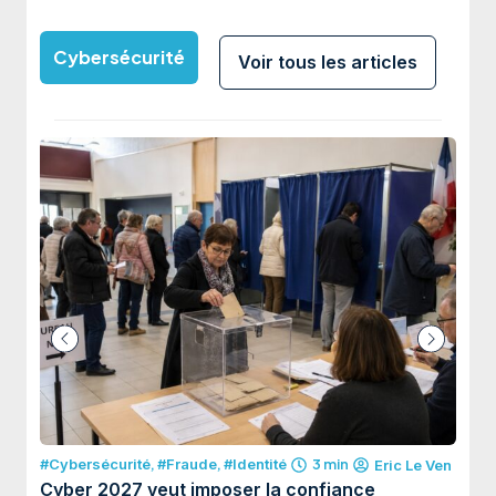
Cybersécurité
Voir tous les articles
#Cybersécurité
,
#Fraude
,
#Identité
3 min
#Cybe
Eric Le Ven
Cyber 2027 veut imposer la confiance
L’ar