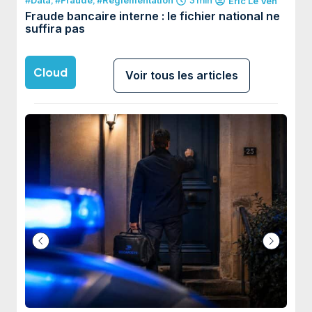
#Data
,
#Fraude
,
#Réglementation
3 min
#Dat
Eric Le Ven
Fraude bancaire interne : le fichier national ne
Fran
suffira pas
devi
Cloud
Voir tous les articles