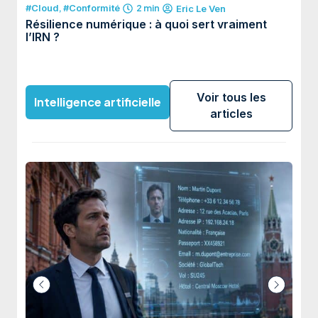
#Cloud
,
#Conformité
2 min
#Clo
Eric Le Ven
Résilience numérique : à quoi sert vraiment
Big 
l’IRN ?
Voir tous les
Intelligence artificielle
articles