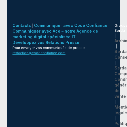
Contacts
Communiquer avec Code Confiance
Group
|
Serda
Communiquer avec Ace – notre Agence de
|
marketing digital spécialisée IT
Archi
Développez vos Relations Presse
|
Pour envoyer vos communiqués de presse :
Serda
redaction@codeconfiance.com
Conse
|
Serda
Comp
Condi
génér
de
vente
|
Menti
légal
|
Politi