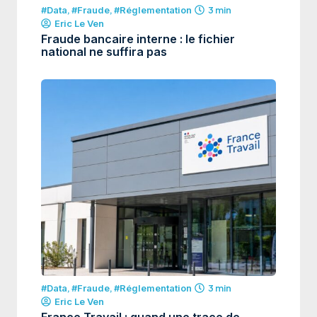
#Data
,
#Fraude
,
#Réglementation
3 min
Eric Le Ven
Fraude bancaire interne : le fichier
national ne suffira pas
#Data
,
#Fraude
,
#Réglementation
3 min
Eric Le Ven
France Travail : quand une trace de