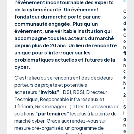
e
l’événement incontournable des experts
de la cybersécurité. Un événement
C
fondateur du marché porté par une
o
communauté engagée. Plus qu’un
d
e
événement, une véritable institution qui
C
accompagne tous les acteurs du marché
o
depuis plus de 20 ans. Un lieu de rencontre
n
unique pour s’interroger sur les
fi
problématiques actuelles et futures de la
a
n
cyber.
c
C’est le lieu où se rencontrent des décideurs
e
N
porteurs de projets et potentiels
°
acheteurs
“invités”
: DSI, RSSI, Directeur
2
Technique, Responsable infra réseaux et
:
télécom, Risk manager (…) et les fournisseurs de
S
solutions
“partenaires”
les plus à la pointe du
i
g
marché cyber. Grâce aux rendez-vous sur
n
mesure pré-organisés, un programme de
a