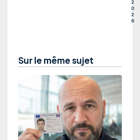
2
0
2
6
Sur le même sujet