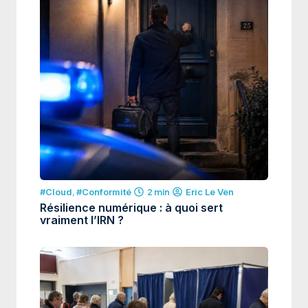
#Cloud
,
#Conformité
2 min
Eric Le Ven
Résilience numérique : à quoi sert
vraiment l’IRN ?