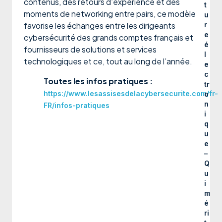
contenus, des retours d’expérience et des
t
moments de networking entre pairs, ce modèle
u
favorise les échanges entre les dirigeants
r
e
cybersécurité des grands comptes français et
é
fournisseurs de solutions et services
l
technologiques et ce, tout au long de l’année.
e
c
Toutes les infos pratiques :
tr
https://www.lesassisesdelacybersecurite.com/fr-
o
n
FR/infos-pratiques
i
q
u
e
–
Q
u
i
m
é
ri