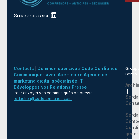
Suivez nous sur
Contacts
Communiquer avec Code Confiance
Group
|
Serda
Communiquer avec Ace – notre Agence de
|
marketing digital spécialisée IT
Archi
Développez vos Relations Presse
|
Pour envoyer vos communiqués de presse :
Serda
redaction@codeconfiance.com
Conse
|
Serda
Comp
Condi
génér