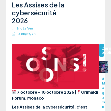
Les Assises de la
cybersécurité
2026
Eric Le Ven
Le
08/07/26
Dern
publ
#
M
a
7 octobre – 10 octobre 2026 |
Grimaldi
g
Forum, Monaco
a
zi
Les Assises de la cybersécurité, c’est
n