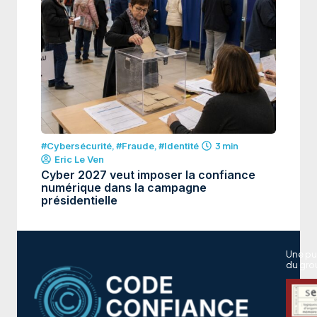
#Cybersécurité
,
#Fraude
,
#Identité
3 min
Eric Le Ven
Cyber 2027 veut imposer la confiance
numérique dans la campagne
présidentielle
Une pu
du gro